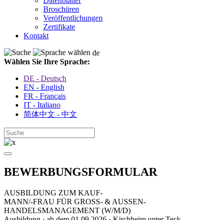
Datenblätter
Broschüren
Veröffentlichungen
Zertifikate
Kontakt
de
Wählen Sie Ihre Sprache:
DE - Deutsch
EN - English
FR - Français
IT - Italiano
简体中文 - 中文
BEWERBUNGSFORMULAR
AUSBILDUNG ZUM KAUF-
MANN/-FRAU FÜR GROSS- & AUSSEN-
HANDELSMANAGEMENT (W/M/D)
Ausbildung · ab dem 01.09.2026 · Kirchheim unter Teck