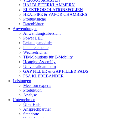
VERGUSSMASSEN
HALBLEITERKLAMMERN
ELEKTROISOLATIONSFOLIEN
HEATPIPE & VAPOR CHAMBERS
Produktsuche
Datenblätter
Anwendungen
Anwendungsübersicht
Power LED
Leistungsmodule
Peltierelemente
Wechselrichter
TIM-Solutions für E-Mobility
Heatpipe Assembly
Universalklammern
GAP FILLER & GAP FILLER PADS
PSA KLEBEBÄNDER
Leistungen
Meet our experts
Produktion
Analyse
Unternehmen
Über Hala
Ansprechpartner
Standorte