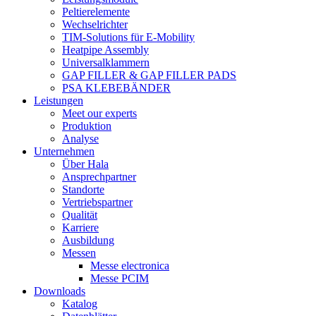
Peltierelemente
Wechselrichter
TIM-Solutions für E-Mobility
Heatpipe Assembly
Universalklammern
GAP FILLER & GAP FILLER PADS
PSA KLEBEBÄNDER
Leistungen
Meet our experts
Produktion
Analyse
Unternehmen
Über Hala
Ansprechpartner
Standorte
Vertriebspartner
Qualität
Karriere
Ausbildung
Messen
Messe electronica
Messe PCIM
Downloads
Katalog