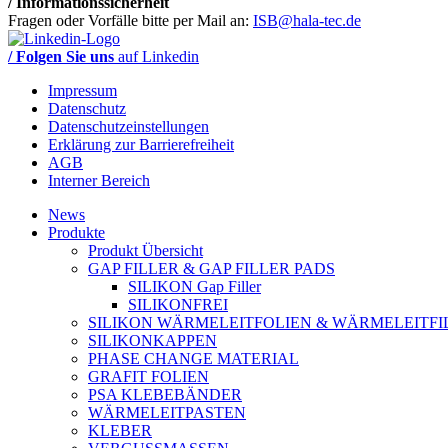
/ Informationssicherheit
Fragen oder Vorfälle bitte per Mail an:
ISB@hala-tec.de
/ Folgen Sie uns
auf Linkedin
Impressum
Datenschutz
Datenschutzeinstellungen
Erklärung zur Barrierefreiheit
AGB
Interner Bereich
News
Produkte
Produkt Übersicht
GAP FILLER & GAP FILLER PADS
SILIKON Gap Filler
SILIKONFREI
SILIKON WÄRMELEITFOLIEN & WÄRMELEITFI
SILIKONKAPPEN
PHASE CHANGE MATERIAL
GRAFIT FOLIEN
PSA KLEBEBÄNDER
WÄRMELEITPASTEN
KLEBER