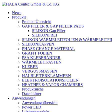
News
Produkte
Produkt Übersicht
GAP FILLER & GAP FILLER PADS
SILIKON Gap Filler
SILIKONFREI
SILIKON WÄRMELEITFOLIEN & WÄRMELEITFI
SILIKONKAPPEN
PHASE CHANGE MATERIAL
GRAFIT FOLIEN
PSA KLEBEBÄNDER
WÄRMELEITPASTEN
KLEBER
VERGUSSMASSEN
HALBLEITERKLAMMERN
ELEKTROISOLATIONSFOLIEN
HEATPIPE & VAPOR CHAMBERS
Produktsuche
Datenblätter
Anwendungen
Anwendungsübersicht
Power LED
Leistungsmodule