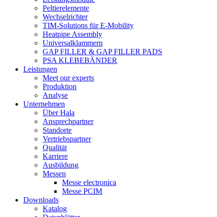
Peltierelemente
Wechselrichter
TIM-Solutions für E-Mobility
Heatpipe Assembly
Universalklammern
GAP FILLER & GAP FILLER PADS
PSA KLEBEBÄNDER
Leistungen
Meet our experts
Produktion
Analyse
Unternehmen
Über Hala
Ansprechpartner
Standorte
Vertriebspartner
Qualität
Karriere
Ausbildung
Messen
Messe electronica
Messe PCIM
Downloads
Katalog