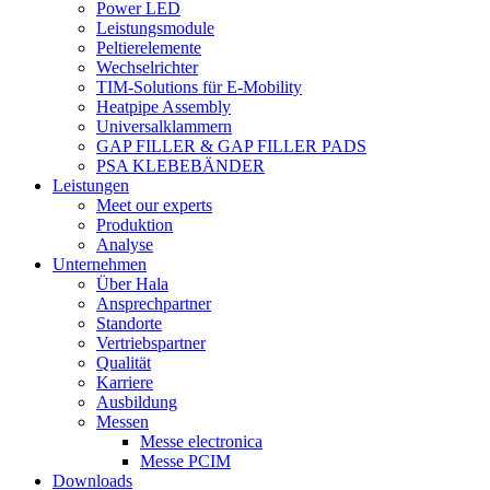
Power LED
Leistungsmodule
Peltierelemente
Wechselrichter
TIM-Solutions für E-Mobility
Heatpipe Assembly
Universalklammern
GAP FILLER & GAP FILLER PADS
PSA KLEBEBÄNDER
Leistungen
Meet our experts
Produktion
Analyse
Unternehmen
Über Hala
Ansprechpartner
Standorte
Vertriebspartner
Qualität
Karriere
Ausbildung
Messen
Messe electronica
Messe PCIM
Downloads