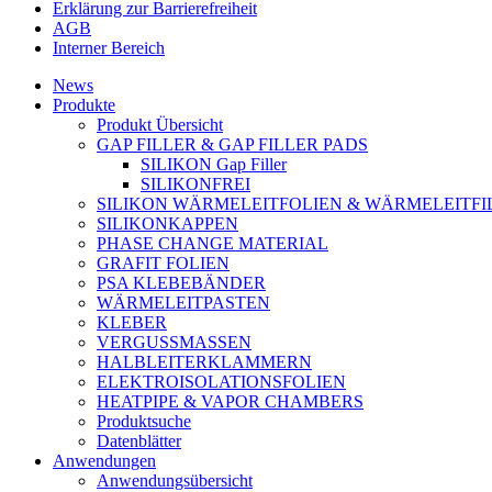
Erklärung zur Barrierefreiheit
AGB
Interner Bereich
News
Produkte
Produkt Übersicht
GAP FILLER & GAP FILLER PADS
SILIKON Gap Filler
SILIKONFREI
SILIKON WÄRMELEITFOLIEN & WÄRMELEITFI
SILIKONKAPPEN
PHASE CHANGE MATERIAL
GRAFIT FOLIEN
PSA KLEBEBÄNDER
WÄRMELEITPASTEN
KLEBER
VERGUSSMASSEN
HALBLEITERKLAMMERN
ELEKTROISOLATIONSFOLIEN
HEATPIPE & VAPOR CHAMBERS
Produktsuche
Datenblätter
Anwendungen
Anwendungsübersicht