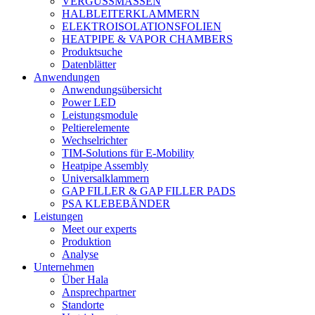
VERGUSSMASSEN
HALBLEITERKLAMMERN
ELEKTROISOLATIONSFOLIEN
HEATPIPE & VAPOR CHAMBERS
Produktsuche
Datenblätter
Anwendungen
Anwendungsübersicht
Power LED
Leistungsmodule
Peltierelemente
Wechselrichter
TIM-Solutions für E-Mobility
Heatpipe Assembly
Universalklammern
GAP FILLER & GAP FILLER PADS
PSA KLEBEBÄNDER
Leistungen
Meet our experts
Produktion
Analyse
Unternehmen
Über Hala
Ansprechpartner
Standorte