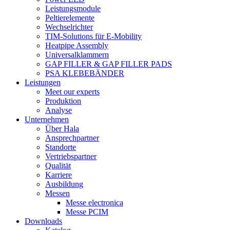
Leistungsmodule
Peltierelemente
Wechselrichter
TIM-Solutions für E-Mobility
Heatpipe Assembly
Universalklammern
GAP FILLER & GAP FILLER PADS
PSA KLEBEBÄNDER
Leistungen
Meet our experts
Produktion
Analyse
Unternehmen
Über Hala
Ansprechpartner
Standorte
Vertriebspartner
Qualität
Karriere
Ausbildung
Messen
Messe electronica
Messe PCIM
Downloads