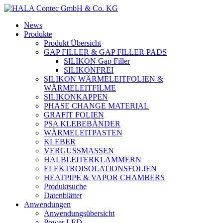
News
Produkte
Produkt Übersicht
GAP FILLER & GAP FILLER PADS
SILIKON Gap Filler
SILIKONFREI
SILIKON WÄRMELEITFOLIEN &
WÄRMELEITFILME
SILIKONKAPPEN
PHASE CHANGE MATERIAL
GRAFIT FOLIEN
PSA KLEBEBÄNDER
WÄRMELEITPASTEN
KLEBER
VERGUSSMASSEN
HALBLEITERKLAMMERN
ELEKTROISOLATIONSFOLIEN
HEATPIPE & VAPOR CHAMBERS
Produktsuche
Datenblätter
Anwendungen
Anwendungsübersicht
Power LED