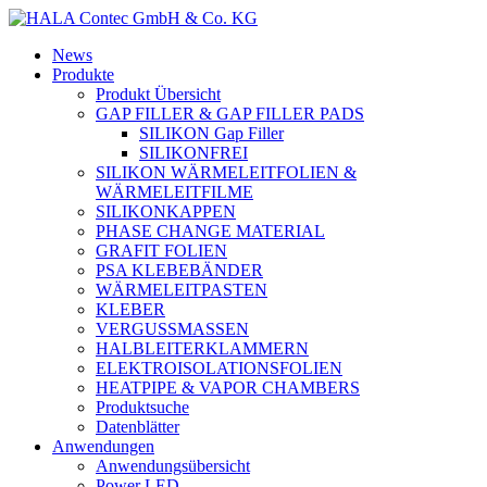
News
Produkte
Produkt Übersicht
GAP FILLER & GAP FILLER PADS
SILIKON Gap Filler
SILIKONFREI
SILIKON WÄRMELEITFOLIEN &
WÄRMELEITFILME
SILIKONKAPPEN
PHASE CHANGE MATERIAL
GRAFIT FOLIEN
PSA KLEBEBÄNDER
WÄRMELEITPASTEN
KLEBER
VERGUSSMASSEN
HALBLEITERKLAMMERN
ELEKTROISOLATIONSFOLIEN
HEATPIPE & VAPOR CHAMBERS
Produktsuche
Datenblätter
Anwendungen
Anwendungsübersicht
Power LED