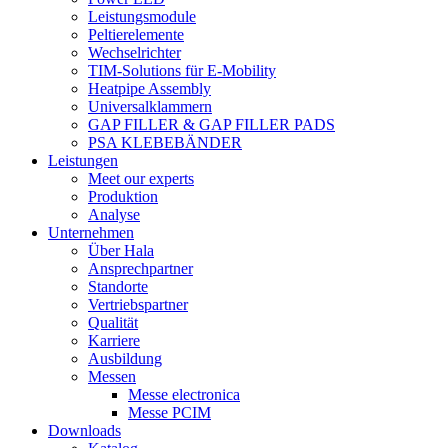
Leistungsmodule
Peltierelemente
Wechselrichter
TIM-Solutions für E-Mobility
Heatpipe Assembly
Universalklammern
GAP FILLER & GAP FILLER PADS
PSA KLEBEBÄNDER
Leistungen
Meet our experts
Produktion
Analyse
Unternehmen
Über Hala
Ansprechpartner
Standorte
Vertriebspartner
Qualität
Karriere
Ausbildung
Messen
Messe electronica
Messe PCIM
Downloads