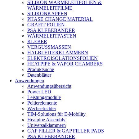
SILIKON WÄRMELEITFOLIEN &
WÄRMELEITFILME
SILIKONKAPPEN
PHASE CHANGE MATERIAL
GRAFIT FOLIEN
PSA KLEBEBÄNDER
WÄRMELEITPASTEN
KLEBER
VERGUSSMASSEN
HALBLEITERKLAMMERN
ELEKTROISOLATIONSFOLIEN
HEATPIPE & VAPOR CHAMBERS
Produktsuche
Datenblätter
Anwendungen
Anwendungsübersicht
Power LED
Leistungsmodule
Peltierelemente
Wechselrichter
TIM-Solutions für E-Mobility
Heatpipe Assembly
Universalklammern
GAP FILLER & GAP FILLER PADS
PSA KLEBEBÄNDER