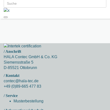
/ Anschrift
HALA Contec GmbH & Co. KG
Siemensstraße 5
D-85521 Ottobrunn
/ Kontakt
contec@hala-tec.de
+49 (0)89-665 477 83
/ Service
Musterbestellung