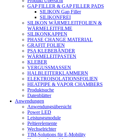
Produkt Übersicht
GAP FILLER & GAP FILLER PADS
SILIKON Gap Filler
SILIKONFREI
SILIKON WÄRMELEITFOLIEN &
WÄRMELEITFILME
SILIKONKAPPEN
PHASE CHANGE MATERIAL
GRAFIT FOLIEN
PSA KLEBEBÄNDER
WÄRMELEITPASTEN
KLEBER
VERGUSSMASSEN
HALBLEITERKLAMMERN
ELEKTROISOLATIONSFOLIEN
HEATPIPE & VAPOR CHAMBERS
Produktsuche
Datenblätter
Anwendungen
Anwendungsübersicht
Power LED
Leistungsmodule
Peltierelemente
Wechselrichter
TIM-Solutions für E-Mobility