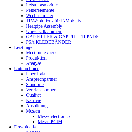
Leistungsmodule
Peltierelemente
Wechselrichter
TIM-Solutions für E-Mobility
Heatpipe Assembly
Universalklammern
GAP FILLER & GAP FILLER PADS
PSA KLEBEBÄNDER
Leistungen
Meet our experts
Produktion
Analyse
Unternehmen
Über Hala
Ansprechpartner
Standorte
Vertriebspartner
Qualität
Karriere
Ausbildung
Messen
Messe electronica
Messe PCIM
Downloads