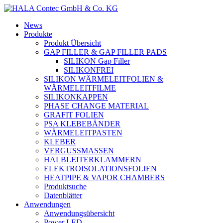
News
Produkte
Produkt Übersicht
GAP FILLER & GAP FILLER PADS
SILIKON Gap Filler
SILIKONFREI
SILIKON WÄRMELEITFOLIEN &
WÄRMELEITFILME
SILIKONKAPPEN
PHASE CHANGE MATERIAL
GRAFIT FOLIEN
PSA KLEBEBÄNDER
WÄRMELEITPASTEN
KLEBER
VERGUSSMASSEN
HALBLEITERKLAMMERN
ELEKTROISOLATIONSFOLIEN
HEATPIPE & VAPOR CHAMBERS
Produktsuche
Datenblätter
Anwendungen
Anwendungsübersicht
Power LED