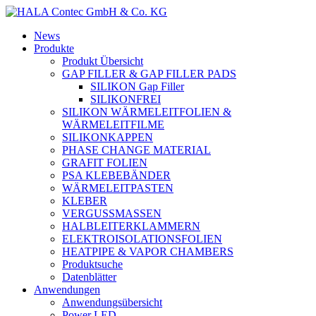
News
Produkte
Produkt Übersicht
GAP FILLER & GAP FILLER PADS
SILIKON Gap Filler
SILIKONFREI
SILIKON WÄRMELEITFOLIEN &
WÄRMELEITFILME
SILIKONKAPPEN
PHASE CHANGE MATERIAL
GRAFIT FOLIEN
PSA KLEBEBÄNDER
WÄRMELEITPASTEN
KLEBER
VERGUSSMASSEN
HALBLEITERKLAMMERN
ELEKTROISOLATIONSFOLIEN
HEATPIPE & VAPOR CHAMBERS
Produktsuche
Datenblätter
Anwendungen
Anwendungsübersicht
Power LED