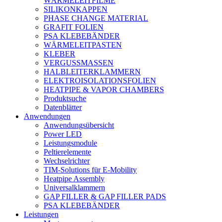
WÄRMELEITFILME
SILIKONKAPPEN
PHASE CHANGE MATERIAL
GRAFIT FOLIEN
PSA KLEBEBÄNDER
WÄRMELEITPASTEN
KLEBER
VERGUSSMASSEN
HALBLEITERKLAMMERN
ELEKTROISOLATIONSFOLIEN
HEATPIPE & VAPOR CHAMBERS
Produktsuche
Datenblätter
Anwendungen
Anwendungsübersicht
Power LED
Leistungsmodule
Peltierelemente
Wechselrichter
TIM-Solutions für E-Mobility
Heatpipe Assembly
Universalklammern
GAP FILLER & GAP FILLER PADS
PSA KLEBEBÄNDER
Leistungen