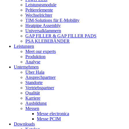
Leistungsmodule
Peltierelemente
Wechselrichter
TIM-Solutions für E-Mobility
Heatpipe Assembly
Universalklammern
GAP FILLER & GAP FILLER PADS
PSA KLEBEBÄNDER
Leistungen
Meet our experts
Produktion
Analyse
Unternehmen
Über Hala
Ansprechpartner
Standorte
Vertriebspartner
Qualität
Karriere
Ausbildung
Messen
Messe electronica
Messe PCIM
Downloads