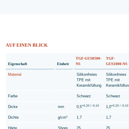
AUF EINEN BLICK
TGF-GUS0500-
TGF-
Eigenschaft
Einheit
NS
GUS1000-NS
Material
Silikonfreies
Silikonfreies
TPE mit
TPE mit
Keramikfüllung
Keramikfüllun
Farbe
Schwarz
Schwarz
+0,20 / -0,10
+0,20 / -0,10
Dicke
mm
0,5
1,0
Dichte
g/cm³
1,7
1,7
Härte
Shore
25
25