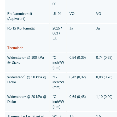
00
Entflammbarkeit
UL 94
VO
VO
(Äquivalent)
RoHS Konformität
2015 /
Ja
Ja
863 /
EU
Thermisch
1
Widerstand
@ 100 kPa
°C-
0,54 (0,39)
0,74 (0,63)
@ Dicke
inch²/W
(mm)
1
Widerstand
@ 50 kPa @
°C-
0,42 (0,32)
0,98 (0,78)
Dicke
inch²/W
(mm)
1
Widerstand
@ 20 kPa @
°C-
0,64 (0,45)
1,19 (0,90)
Dicke
inch²/W
(mm)
Thermische Leitfähigkeit
W/mK
1,5
1,5