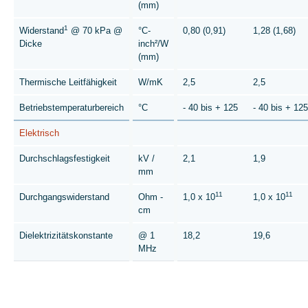
(mm)
1
Widerstand
@ 70 kPa @
°C-
0,80 (0,91)
1,28 (1,68)
Dicke
inch²/W
(mm)
Thermische Leitfähigkeit
W/mK
2,5
2,5
Betriebstemperaturbereich
°C
- 40 bis + 125
- 40 bis + 125
Elektrisch
Durchschlagsfestigkeit
kV /
2,1
1,9
mm
11
11
Durchgangswiderstand
Ohm -
1,0 x 10
1,0 x 10
cm
Dielektrizitätskonstante
@ 1
18,2
19,6
MHz