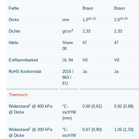
Farbe
Braun
Braun
±0,10
±0,20
Dicke
mm
1,0
2,0
3
Dichte
g/cm
2,33
2,33
Härte
Shore
47
47
00
Entflammbarkeit
UL 94
V0
V0
RoHS Konformität
2015 /
Ja
Ja
863 /
EU
Thermisch
1
Widerstand
@ 400 kPa
°C-
0,60 (0,62)
0,92 (0,99)
@ Dicke
inch²/W
(mm)
1
Widerstand
@ 200 kPa
°C-
0,67 (0,80)
1,05 (1,33)
@ Dicke
inch²/W