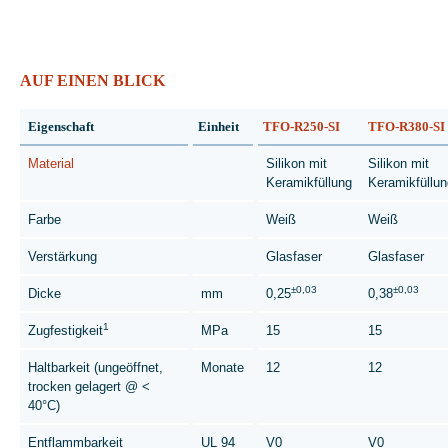
AUF EINEN BLICK
Eigenschaft
Einheit
TFO-R250-SI
TFO-R380-SI
Material
Silikon mit
Silikon mit
Keramikfüllung
Keramikfüllun
Farbe
Weiß
Weiß
Verstärkung
Glasfaser
Glasfaser
±0,03
±0,03
Dicke
mm
0,25
0,38
1
Zugfestigkeit
MPa
15
15
Haltbarkeit (ungeöffnet,
Monate
12
12
trocken gelagert @ <
40°C)
Entflammbarkeit
UL 94
V0
V0