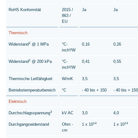
RoHS Konformität
2015 /
Ja
Ja
863 /
EU
Thermisch
2
Widerstand
@ 1 MPa
°C-
0,16
0,26
inch²/W
2
Widerstand
@ 200 kPa
°C-
0,41
0,55
inch²/W
Thermische Leitfähigkeit
W/mK
3,5
3,5
Betriebstemperaturbereich
°C
- 40 bis + 150
- 40 bis + 150
Elektrisch
3
Durchschlagsspannung
kV AC
3,0
4,0
14
14
Durchgangswiderstand
Ohm -
1 x 10
1 x 10
cm