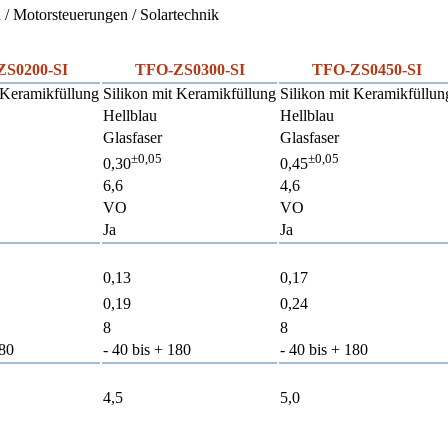
/ Motorsteuerungen / Solartechnik
S0200-SI
TFO-ZS0300-SI
TFO-ZS0450-SI
 Keramikfüllung
Silikon mit Keramikfüllung
Silikon mit Keramikfüllun
Hellblau
Hellblau
Glasfaser
Glasfaser
±0,05
±0,05
0,30
0,45
6,6
4,6
VO
VO
Ja
Ja
0,13
0,17
0,19
0,24
8
8
180
- 40 bis + 180
- 40 bis + 180
4,5
5,0