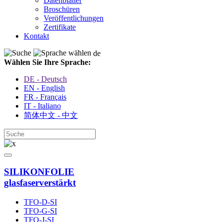
Datenblätter
Broschüren
Veröffentlichungen
Zertifikate
Kontakt
de
Wählen Sie Ihre Sprache:
DE - Deutsch
EN - English
FR - Français
IT - Italiano
简体中文 - 中文
SILIKONFOLIE
glasfaserverstärkt
TFO-D-SI
TFO-G-SI
TFO-J-SI