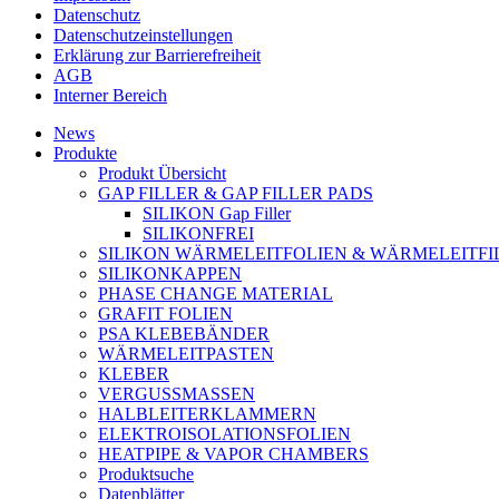
Datenschutz
Datenschutzeinstellungen
Erklärung zur Barrierefreiheit
AGB
Interner Bereich
News
Produkte
Produkt Übersicht
GAP FILLER & GAP FILLER PADS
SILIKON Gap Filler
SILIKONFREI
SILIKON WÄRMELEITFOLIEN & WÄRMELEITFI
SILIKONKAPPEN
PHASE CHANGE MATERIAL
GRAFIT FOLIEN
PSA KLEBEBÄNDER
WÄRMELEITPASTEN
KLEBER
VERGUSSMASSEN
HALBLEITERKLAMMERN
ELEKTROISOLATIONSFOLIEN
HEATPIPE & VAPOR CHAMBERS
Produktsuche
Datenblätter