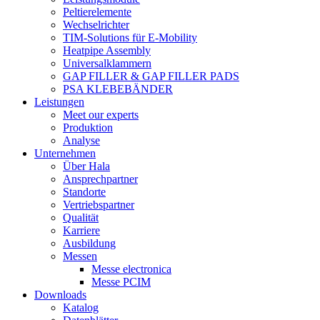
Peltierelemente
Wechselrichter
TIM-Solutions für E-Mobility
Heatpipe Assembly
Universalklammern
GAP FILLER & GAP FILLER PADS
PSA KLEBEBÄNDER
Leistungen
Meet our experts
Produktion
Analyse
Unternehmen
Über Hala
Ansprechpartner
Standorte
Vertriebspartner
Qualität
Karriere
Ausbildung
Messen
Messe electronica
Messe PCIM
Downloads
Katalog