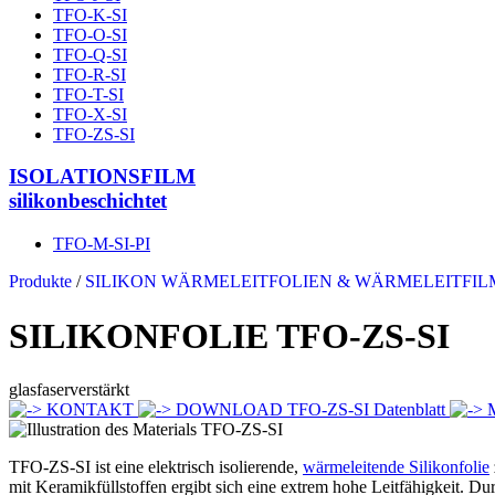
TFO-K-SI
TFO-O-SI
TFO-Q-SI
TFO-R-SI
TFO-T-SI
TFO-X-SI
TFO-ZS-SI
ISOLATIONSFILM
silikonbeschichtet
TFO-M-SI-PI
Produkte
/
SILIKON WÄRMELEITFOLIEN & WÄRMELEITFIL
SILIKONFOLIE
TFO-ZS-SI
glasfaserverstärkt
KONTAKT
DOWNLOAD TFO-ZS-SI Datenblatt
M
TFO-ZS-SI ist eine elektrisch isolierende,
wärmeleitende Silikonfolie
mit Keramikfüllstoffen ergibt sich eine extrem hohe Leitfähigkeit. Du