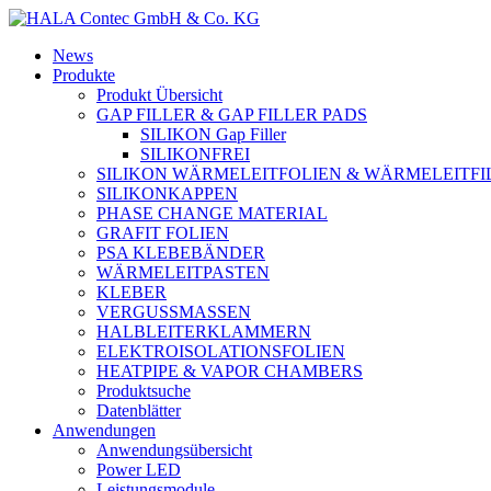
News
Produkte
Produkt Übersicht
GAP FILLER & GAP FILLER PADS
SILIKON Gap Filler
SILIKONFREI
SILIKON WÄRMELEITFOLIEN & WÄRMELEITFI
SILIKONKAPPEN
PHASE CHANGE MATERIAL
GRAFIT FOLIEN
PSA KLEBEBÄNDER
WÄRMELEITPASTEN
KLEBER
VERGUSSMASSEN
HALBLEITERKLAMMERN
ELEKTROISOLATIONSFOLIEN
HEATPIPE & VAPOR CHAMBERS
Produktsuche
Datenblätter
Anwendungen
Anwendungsübersicht
Power LED
Leistungsmodule