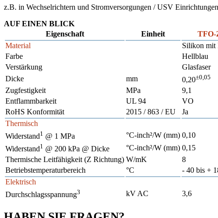
z.B. in Wechselrichtern und Stromversorgungen / USV Einrichtungen 
AUF EINEN BLICK
Eigenschaft
Einheit
TFO-Z
Material
Silikon mit
Farbe
Hellblau
Verstärkung
Glasfaser
±0,05
Dicke
mm
0,20
Zugfestigkeit
MPa
9,1
Entflammbarkeit
UL 94
VO
RoHS Konformität
2015 / 863 / EU
Ja
Thermisch
1
°C-inch²/W (mm)
0,10
Widerstand
@ 1 MPa
1
°C-inch²/W (mm)
0,15
Widerstand
@ 200 kPa @ Dicke
Thermische Leitfähigkeit (Z Richtung)
W/mK
8
Betriebstemperaturbereich
°C
- 40 bis + 
Elektrisch
3
kV AC
3,6
Durchschlagsspannung
HABEN SIE FRAGEN?