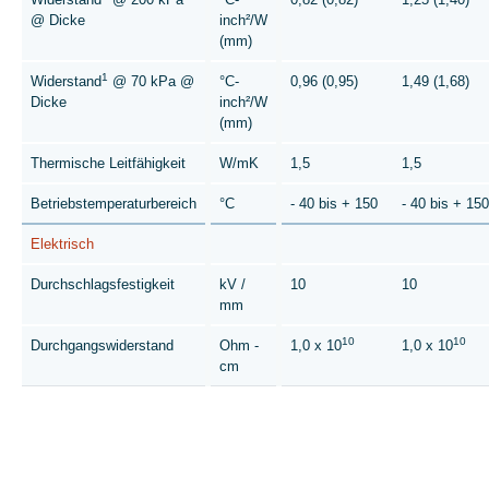
@ Dicke
inch²/W
(mm)
1
Widerstand
@ 70 kPa @
°C-
0,96 (0,95)
1,49 (1,68)
Dicke
inch²/W
(mm)
Thermische Leitfähigkeit
W/mK
1,5
1,5
Betriebstemperaturbereich
°C
- 40 bis + 150
- 40 bis + 150
Elektrisch
Durchschlagsfestigkeit
kV /
10
10
mm
10
10
Durchgangswiderstand
Ohm -
1,0 x 10
1,0 x 10
cm