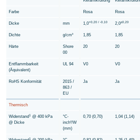
Keramikfüllung
Keramikfüllun
Farbe
Rosa
Rosa
+0,20 / -0,10
±0,20
Dicke
mm
1,0
2,0
Dichte
g/cm³
1,85
1,85
Härte
Shore
20
20
00
Entflammbarkeit
UL 94
V0
V0
(Äquivalent)
RoHS Konformität
2015 /
Ja
Ja
863 /
EU
Thermisch
1
Widerstand
@ 400 kPa
°C-
0,70 (0,70)
1,04 (1,14)
@ Dicke
inch²/W
(mm)
1
Widerstand
@ 200 kPa
°C-
0,82 (0,82)
1,25 (1,40)