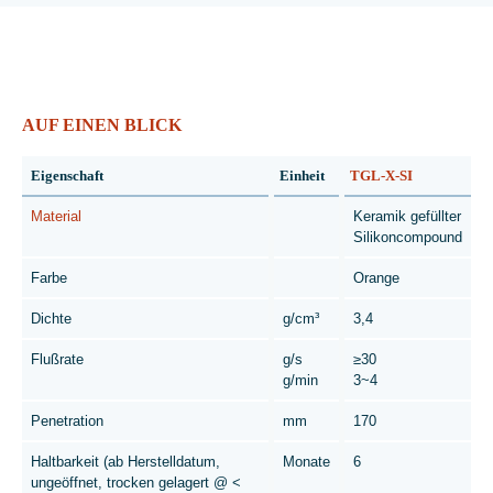
AUF EINEN BLICK
Eigenschaft
Einheit
TGL-X-SI
Material
Keramik gefüllter
Silikoncompound
Farbe
Orange
Dichte
g/cm³
3,4
Flußrate
g/s
≥30
g/min
3~4
Penetration
mm
170
Haltbarkeit (ab Herstelldatum,
Monate
6
ungeöffnet, trocken gelagert @ <