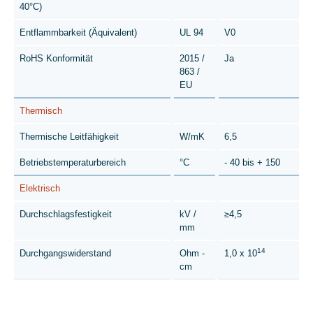
40°C)
Entflammbarkeit (Äquivalent)
UL 94
V0
RoHS Konformität
2015 /
Ja
863 /
EU
Thermisch
Thermische Leitfähigkeit
W/mK
6,5
Betriebstemperaturbereich
°C
- 40 bis + 150
Elektrisch
Durchschlagsfestigkeit
kV /
≥4,5
mm
14
Durchgangswiderstand
Ohm -
1,0 x 10
cm